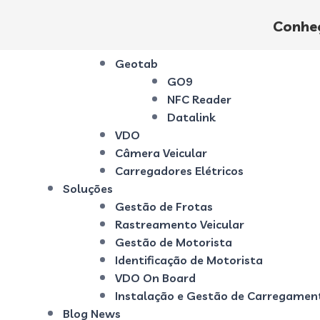
Início
Conheç
Quem Somos
Produtos
Geotab
GO9
NFC Reader
Datalink
VDO
Câmera Veicular
Carregadores Elétricos
Soluções
Gestão de Frotas
Rastreamento Veicular
Gestão de Motorista
Identificação de Motorista
VDO On Board
Instalação e Gestão de Carregamento
Blog News