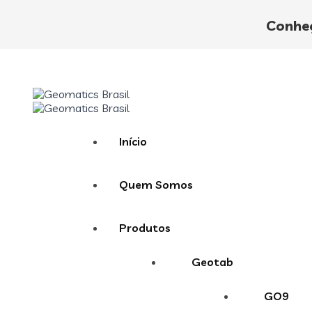
Endereço
Av. Pres. Tancredo Neves, 590, CEP 04287-010 - S
E-mail
contato@geomaticsbrasil.com.br
Conheç
Telefone
+55 (11) 3693-2722
Início
Quem Somos
Produtos
Geotab
GO9