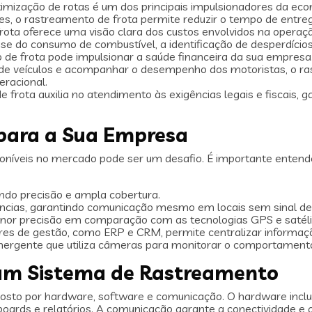
imização de rotas é um dos principais impulsionadores da eco
tes, o rastreamento de frota permite reduzir o tempo de entreg
ota oferece uma visão clara dos custos envolvidos na operação
ise do consumo de combustível, a identificação de desperdíc
e frota pode impulsionar a saúde financeira da sua empresa
de veículos e acompanhar o desempenho dos motoristas, o ra
eracional.
 frota auxilia no atendimento às exigências legais e fiscais
 para a Sua Empresa
oníveis no mercado pode ser um desafio. É importante entende
endo precisão e ampla cobertura.
âncias, garantindo comunicação mesmo em locais sem sinal de 
or precisão em comparação com as tecnologias GPS e satéli
es de gestão, como ERP e CRM, permite centralizar informaçõ
rgente que utiliza câmeras para monitorar o comportamento do
um Sistema de Rastreamento
sto por hardware, software e comunicação. O hardware inclui
ards e relatórios. A comunicação garante a conectividade e 