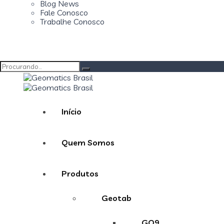
Blog News
Fale Conosco
Trabalhe Conosco
Procurar
por:
Início
Quem Somos
Produtos
Geotab
GO9