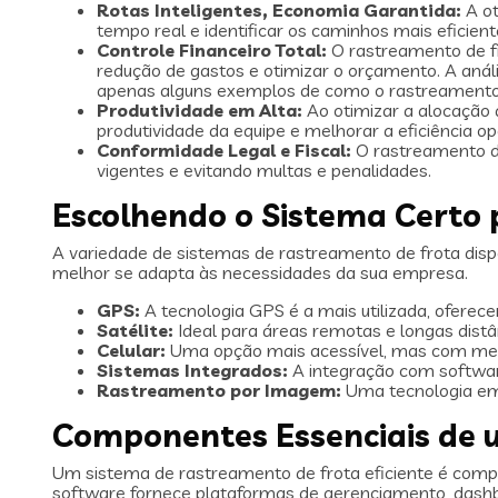
Rotas Inteligentes, Economia Garantida:
A ot
tempo real e identificar os caminhos mais eficien
Controle Financeiro Total:
O rastreamento de fr
redução de gastos e otimizar o orçamento. A anál
apenas alguns exemplos de como o rastreamento d
Produtividade em Alta:
Ao otimizar a alocação 
produtividade da equipe e melhorar a eficiência op
Conformidade Legal e Fiscal:
O rastreamento de
vigentes e evitando multas e penalidades.
Escolhendo o Sistema Certo
A variedade de sistemas de rastreamento de frota disp
melhor se adapta às necessidades da sua empresa.
GPS:
A tecnologia GPS é a mais utilizada, oferec
Satélite:
Ideal para áreas remotas e longas dist
Celular:
Uma opção mais acessível, mas com men
Sistemas Integrados:
A integração com softwar
Rastreamento por Imagem:
Uma tecnologia eme
Componentes Essenciais de 
Um sistema de rastreamento de frota eficiente é compo
software fornece plataformas de gerenciamento, dashbo