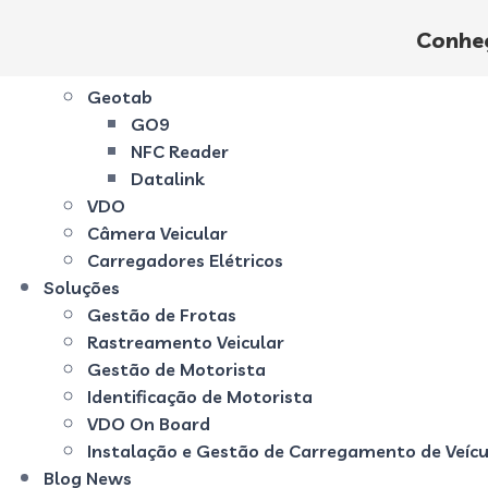
Início
Conheç
Quem Somos
Produtos
Geotab
GO9
NFC Reader
Datalink
VDO
Câmera Veicular
Carregadores Elétricos
Soluções
Gestão de Frotas
Rastreamento Veicular
Gestão de Motorista
Identificação de Motorista
VDO On Board
Instalação e Gestão de Carregamento de Veícul
Blog News