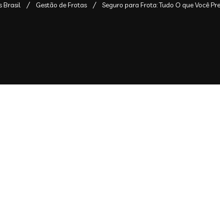
 Brasil
Gestão de Frotas
Seguro para Frota: Tudo O que Você Pre