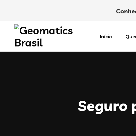
Conheç
Início
Que
Seguro 