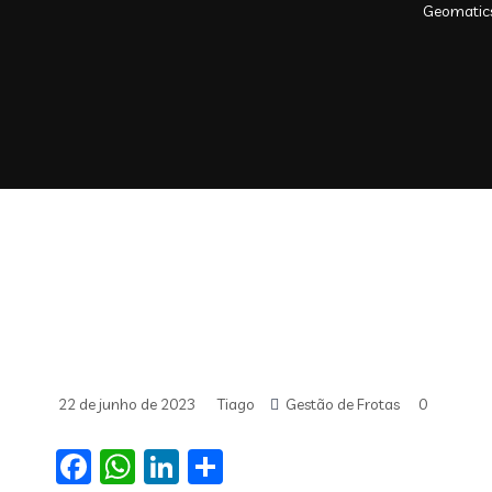
Geomatics
22 de junho de 2023
Tiago
Gestão de Frotas
0
Facebook
WhatsApp
LinkedIn
Share